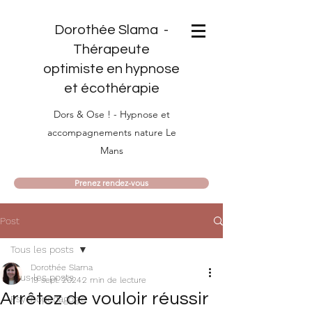
Dorothée Slama -
Thérapeute
optimiste en hypnose
et écothérapie
Dors & Ose ! - Hypnose et
accompagnements nature Le
Mans
Prenez rendez-vous
Post
Tous les posts
Dorothée Slama
Tous les posts
19 sept. 2024
2 min de lecture
Arrêtez de vouloir réussir
Psychopédagogie