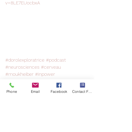
v=8LE7EUocbxA
#dorolexploratrice
#podcast
#neurosciences
#cerveau
#moukheiber
#inpower
Phone
Email
Facebook
Contact Form
Voir tout
Posts récents