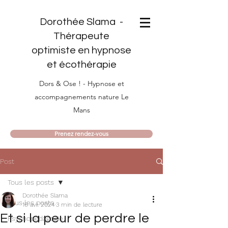
Dorothée Slama -
Thérapeute
optimiste en hypnose
et écothérapie
Dors & Ose ! - Hypnose et
accompagnements nature Le
Mans
Prenez rendez-vous
Post
Tous les posts
Dorothée Slama
Tous les posts
16 avr. 2024
3 min de lecture
Et si la peur de perdre le
Psychopédagogie