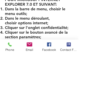
EXPLORER 7.0 ET SUIVANT:
Dans la barre de menu, choisir le
menu outils;
Dans le menu déroulant,
choisir options internet;
Cliquer sur l'onglet confidentialité;
Cliquer sur le bouton avancé de la
section paramètres;
Dans la fenêtre paramètres de
confidentialité avancés vérifier que
Phone
Email
Facebook
Contact Form
l'option ignorer la gestion
automatique des cookies n'est pas
cochée.
POUR FIREFOX À PARTIR DE LA
VERSION 12 :
Dans la barre de menu, choisir le
menu outils;
Dans le menu déroulant,
choisir options;
Cliquer sur l'icone vie privée;
Cliquer sur le lien supprimer des
cookies spécifiques;