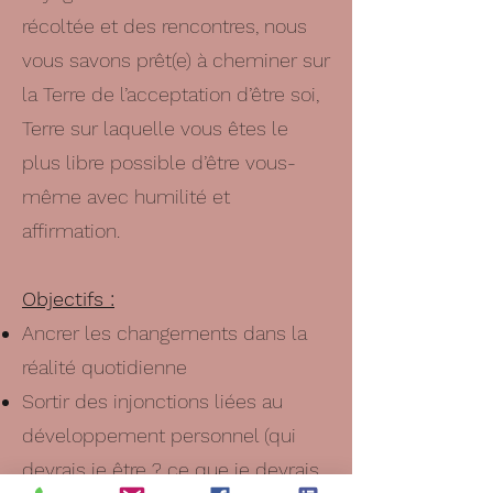
récoltée et des rencontres, nous
vous savons prêt(e) à cheminer sur
la Terre de l’acceptation d’être soi,
Terre sur laquelle vous êtes le
plus libre possible d’être vous-
même avec humilité et
affirmation.
Objectifs :
Ancrer les changements dans la
réalité quotidienne
Sortir des injonctions liées au
développement personnel (qui
devrais je être ? ce que je devrais