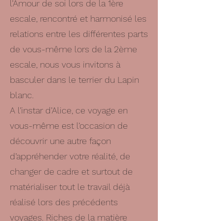
l’Amour de soi lors de la 1ère
escale, rencontré et harmonisé les
relations entre les différentes parts
de vous-même lors de la 2ème
escale, nous vous invitons à
basculer dans le terrier du Lapin
blanc.
A l’instar d’Alice, ce voyage en
vous-même est l’occasion de
découvrir une autre façon
d’appréhender votre réalité, de
changer de cadre et surtout de
matérialiser tout le travail déjà
réalisé lors des précédents
voyages. Riches de la matière