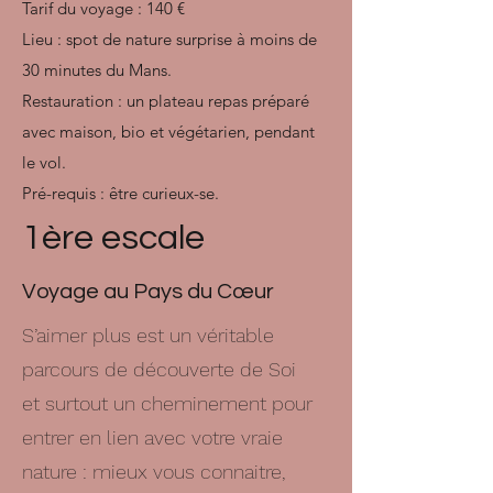
Tarif du voyage : 140 €
Lieu : spot de nature surprise à moins de
30 minutes du Mans.
Restauration : un plateau repas préparé
avec maison, bio et végétarien, pendant
le vol.
Pré-requis : être curieux-se.
1ère escale
Voyage au Pays du Cœur
S’aimer plus est un véritable
parcours de découverte de Soi
et surtout un cheminement pour
entrer en lien avec votre vraie
nature : mieux vous connaitre,