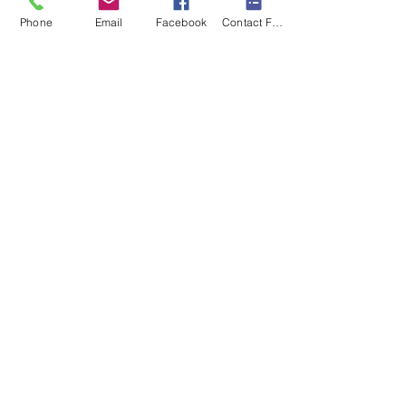
faire si j’étais mieux, si j’étais guéri,
Phone
Email
Facebook
Contact Form
si j’étais plus …)
Accepter d’aimer ou de ne pas
aimer ce qui est en moi – Incarner
pleinement son héros-ïne
intérieure
Présentation de vos hôtesses
de bord