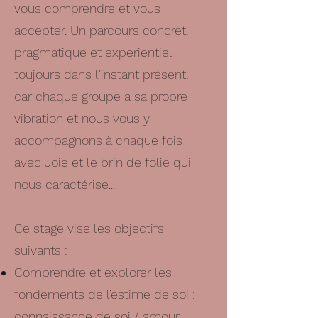
vous comprendre et vous
accepter. Un parcours concret,
pragmatique et experientiel
toujours dans l'instant présent,
car chaque groupe a sa propre
vibration et nous vous y
accompagnons à chaque fois
avec Joie et le brin de folie qui
nous caractérise...
Ce stage vise les objectifs
suivants :
Comprendre et explorer les
fondements de l’estime de soi :
connaissance de soi / amour